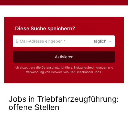
Diese Suche speichern?
täglich
Um
die
aktuelle
Aktivieren
Suche
zu
Ich akzeptiere die
Datenschutzrichtlinie
,
Nutzungsbedingungen
und
speichern
Verwendung von Cookies von Der Eisenbahner Jobs.
gib
deine
Emailadresse
ein
Jobs in Triebfahrzeugführung:
offene Stellen