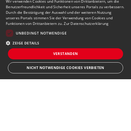
Wir verwenden Cookies und Funktionen von Drittanbietern, um die
Benutzerfreundlichkeit und Sicherheit unseres Portals zu verbessern.
Durch die Bestätigung der Auswahl und der weiteren Nutzung
unseres Portals stimmen Sie der Verwendung von Cookies und
Funktionen von Drittanbietern zu.
Zur Datenschutzerklärung
UNBEDINGT NOTWENDIGE
ZEIGE DETAILS
VERSTANDEN
NICHT NOTWENDIGE COOKIES VERBIETEN
Unbedingt notwendige
Bewerbersuche leicht gemacht
Streng notwendige Cookies ermöglichen die Kernfunktionen der Website
wie Benutzeranmeldung und Kontoverwaltung. Die Website kann ohne die
unbedingt erforderlichen Cookies nicht ordnungsgemäß verwendet
Nach Ihrer Registrierung als Arbeitgeber können
werden.
Sie Ihre Anzeige mit wenig Aufwand selbst
Provider
/
Name
Ablauf
Beschreibung
erstellen und veröffentlichen. So finden geeignete
Domain