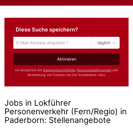
Diese Suche speichern?
täglich
Um
die
aktuelle
Aktivieren
Suche
zu
Ich akzeptiere die
Datenschutzrichtlinie
,
Nutzungsbedingungen
und
speichern
Verwendung von Cookies von Der Eisenbahner Jobs.
gib
deine
Emailadresse
ein
Jobs in Lokführer
Personenverkehr (Fern/Regio) in
Paderborn
:
Stellenangebote