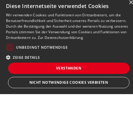
Diese Internetseite verwendet Cookies
Wir verwenden Cookies und Funktionen von Drittanbietern, um die
Benutzerfreundlichkeit und Sicherheit unseres Portals zu verbessern.
Durch die Bestätigung der Auswahl und der weiteren Nutzung unseres
Portals stimmen Sie der Verwendung von Cookies und Funktionen von
Drittanbietern zu.
Zur Datenschutzerklärung
UNBEDINGT NOTWENDIGE
ZEIGE DETAILS
VERSTANDEN
Bewerbersuche leicht gemacht
NICHT NOTWENDIGE COOKIES VERBIETEN
Nach Ihrer Registrierung als Arbeitgeber können
Sie Ihre Anzeige mit wenig Aufwand selbst
erstellen und veröffentlichen. So finden geeignete
Unbedingt notwendige
Bewerber*innen Ihr Stellenangebot und Sie
Streng notwendige Cookies ermöglichen die Kernfunktionen der Website wie
passende Kandidat*innen!
Benutzeranmeldung und Kontoverwaltung. Die Website kann ohne die
unbedingt erforderlichen Cookies nicht ordnungsgemäß verwendet werden.