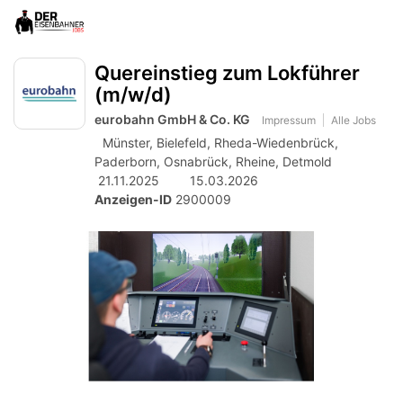
Accessibility
Anzeige
zur
Benut
Modus
Me
schalten
Suche
aktivieren
Quereinstieg zum Lokführer
zur
öff
von
Navigation
(m/w/d)
mobilem
zum
eurobahn GmbH & Co. KG
Impressum
Alle Jobs
Inhalt
Endgerät
Münster,
Bielefeld,
Rheda-Wiedenbrück,
Paderborn,
Osnabrück,
Rheine,
Detmold
aus
21.11.2025
15.03.2026
Anzeigen-ID
2900009